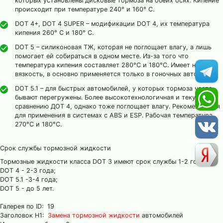
которых установлены дисковые тормоза на обеих осях. Кипение
происходит при температуре 240° и 160° С.
DOT 4+, DOT 4 SUPER – модификации DOT 4, их температура
кипения 260° С и 180° С.
DOT 5 – силиконовая ТЖ, которая не поглощает влагу, а лишь
помогает ей собираться в одном месте. Из-за того что
температура кипения составляет 280°С и 180°С. Имеет низкую
вязкость, в основно применяется только в гоночных авто.
DOT 5.1 – для быстрых автомобилей, у которых тормоза часто
бывают перегружены. Более высокотехнологичная и текучая по
сравнению ДОТ 4, однако тоже поглощает влагу. Рекомендуется
для применения в системах с ABS и ESP. Рабочая температура
270°С и 180°С.
Срок службы тормозной жидкости
Тормозные жидкости класса DOT 3 имеют срок службы 1-2 года;
DOT 4 - 2-3 года;
DOT 5.1 -3-4 года;
DOT 5 - до 5 лет.
Галерея по ID: 19
Заголовок H1:
Замена тормозной жидкости
автомобилей