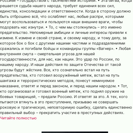
Россией – государством с тысячелетней историей. • Эта битва, когда
решается судьба нашего народа, требует единения всех сил,
единства, консолидации и ответственности. Когда в сторону должно
быть отброшено всё, что ослабляет нас, любые распри, которыми
могут воспользоваться и пользуются наши внешние враги, чтобы
подорвать нас изнутри. • То, с чем мы столкнулись – это именно
предательство. Непомерные амбиции и личные интересы привели к
измене. К измене и своей стране, и своему народу, и тому делу, за
которое бок о бок с другими нашими частями и подразделениями
сражались и погибали бойцы и командиры группы «Вагнер». • Любая
внутренняя смута – смертельная угроза для нашей
государственности, для нас, как нации. Это удар по России, по
нашему народу. И наши действия по защите Отечества от такой
угрозы будут жёсткие. Все, кто сознательно встал на путь
предательства, кто готовил вооружённый мятеж, встал на путь
шантажа и террористических методов, понесут неминуемое
наказание, ответят и перед законом, и перед нашим народом. • Тот,
кто организовал и готовил военный мятеж, кто поднял оружие на
боевых товарищей, – предали Россию. И ответят за это. А тех, кого
пытаются втянуть в это преступление, призываю не совершать
роковую и трагическую, неповторимую ошибку, сделать единственно
правильный выбор – прекратить участие в преступных действиях.
Читайте полностью