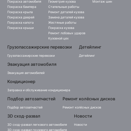
Покраска автомобиля
Геометрия кузова
Монтаж шин
Покраска бампера
Стапельные работы
Покраска крыла
Ремонт деталей кузова
Покраска дверей
Замена деталей кузова
Покраска капота
Жестяные работы
Покраска крыши
Покраска кузова
Ремонт лобовых ударов
Кузовной цех
Грузопассажирские перевозки
Детейлинг
Грузопассажирские перевозки
Детейлинг
Эвакуация автомобиля
Эвакуация автомобилей
Кондиционер
Заправка и обслуживание кондиционера
Подбор автозапчастей
Ремонт колёсных дисков
Подбор автозапчастей
Ремонт колёсных дисков
3D сход-развал
Новости
3D сход-развал легкового автомобиля
Новости
3D сход-развал грузового автомобиля