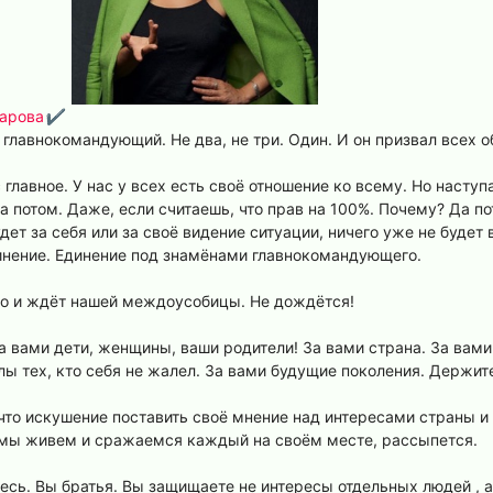
арова
✔
 главнокомандующий. Не два, не три. Один. И он призвал всех 
 главное. У нас у всех есть своё отношение ко всему. Но насту
а потом. Даже, если считаешь, что прав на 100%. Почему? Да п
ет за себя или за своё видение ситуации, ничего уже не будет 
инение. Единение под знамёнами главнокомандующего.
ко и ждёт нашей междоусобицы. Не дождётся!
 вами дети, женщины, ваши родители! За вами страна. За вами 
ы тех, кто себя не жалел. За вами будущие поколения. Держите
то искушение поставить своё мнение над интересами страны и н
 мы живем и сражаемся каждый на своём месте, рассыпется.
есь. Вы братья. Вы защищаете не интересы отдельных людей , 