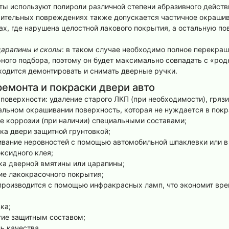
ты используют полироли различной степени абразивного действ
чительных повреждениях также допускается частичное окрашив
ах, где нарушена целостной лакового покрытия, а остальную п
царапины и сколы
: в таком случае необходимо полное перекра
ного подбора, поэтому он будет максимально совпадать с «ро
ходится демонтировать и снимать дверные ручки.
ремонта и покраски двери авто
 поверхности: удаление старого ЛКП (при необходимости), гряз
кальном окрашивании поверхность, которая не нуждается в покр
ие коррозии (при наличии) специальными составами;
ка двери защитной грунтовкой;
ивание неровностей с помощью автомобильной шпаклевки или в
ксидного клея;
ка дверной вмятины или царапины;
ние лакокрасочного покрытия;
 производится с помощью инфракрасных ламп, что экономит вре
ка;
тие защитным составом;
ль качества.