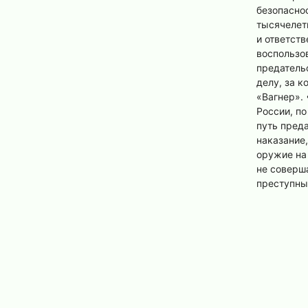
безопаснос
тысячелетн
и ответств
воспользов
предатель
делу, за 
«Вагнер». 
России, по
путь пред
наказание,
оружие на 
не соверш
преступны