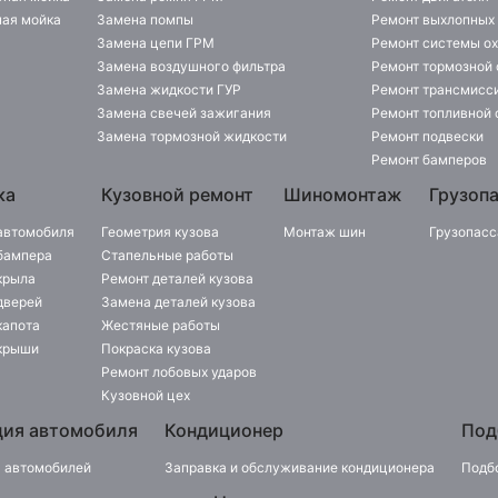
ая мойка
Замена помпы
Ремонт выхлопных
Замена цепи ГРМ
Ремонт системы о
Замена воздушного фильтра
Ремонт тормозной
Замена жидкости ГУР
Ремонт трансмисс
Замена свечей зажигания
Ремонт топливной
Замена тормозной жидкости
Ремонт подвески
Ремонт бамперов
ка
Кузовной ремонт
Шиномонтаж
Грузоп
автомобиля
Геометрия кузова
Монтаж шин
Грузопасс
бампера
Стапельные работы
крыла
Ремонт деталей кузова
дверей
Замена деталей кузова
капота
Жестяные работы
крыши
Покраска кузова
Ремонт лобовых ударов
Кузовной цех
ция автомобиля
Кондиционер
Под
 автомобилей
Заправка и обслуживание кондиционера
Подб