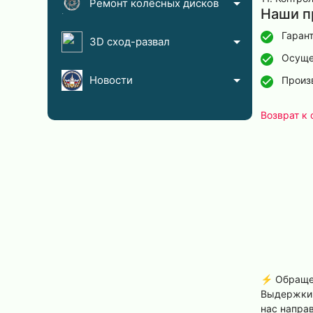
Ремонт колёсных дисков
Наши п
Гаран
3D сход-развал
Осуще
Новости
Произ
Возврат к 
⚡️ Обраще
Выдержки 
нас напра