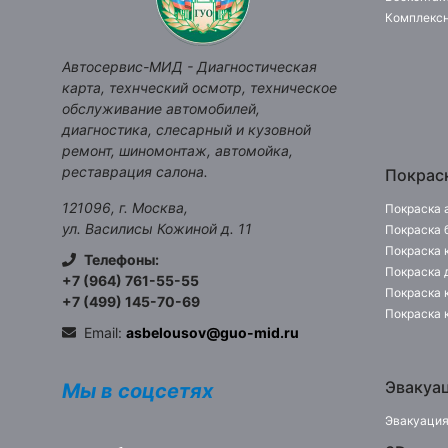
Комплексн
Автосервис-МИД
-
Диагностическая
карта, технческий осмотр, техническое
обслуживание автомобилей,
диагностика, слесарный и кузовной
ремонт, шиномонтаж, автомойка,
реставрация салона.
Покрас
121096
,
г. Москва
,
Покраска 
ул. Василисы Кожиной д. 11
Покраска 
Покраска 
Телефоны:
Покраска 
+7 (964) 761-55-55
Покраска 
+7 (499) 145-70-69
Покраска 
Email:
asbelousov@guo-mid.ru
Эвакуа
Мы в соцсетях
Эвакуация