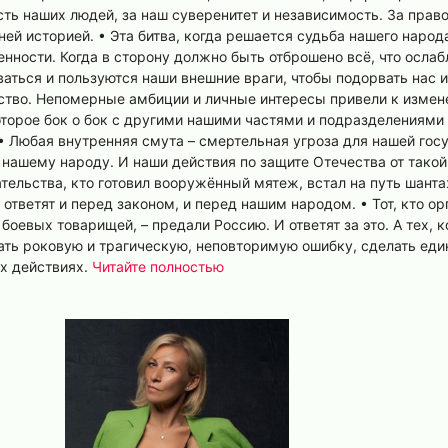
ть наших людей, за наш суверенитет и независимость. За право
ей историей. • Эта битва, когда решается судьба нашего народ
енности. Когда в сторону должно быть отброшено всё, что осла
аться и пользуются наши внешние враги, чтобы подорвать нас из
ство. Непомерные амбиции и личные интересы привели к измене.
которое бок о бок с другими нашими частями и подразделениям
• Любая внутренняя смута – смертельная угроза для нашей госуд
 нашему народу. И наши действия по защите Отечества от такой 
ательства, кто готовил вооружённый мятеж, встал на путь шан
 ответят и перед законом, и перед нашим народом. • Тот, кто о
боевых товарищей, – предали Россию. И ответят за это. А тех, 
ать роковую и трагическую, неповторимую ошибку, сделать еди
х действиях.
Читайте полностью