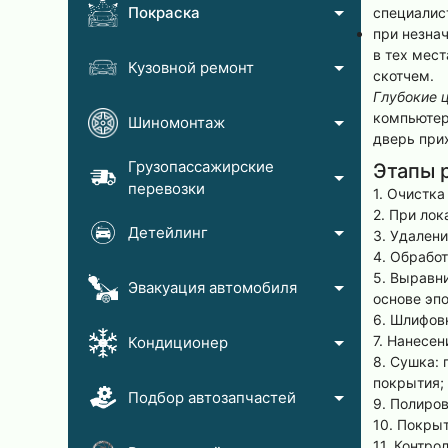
Покраска
специалис
при незна
в тех мест
Кузовной ремонт
скотчем.
Глубокие 
компьютер
Шиномонтаж
дверь при
Грузопассажирские
Этапы 
перевозки
1. Очистка
2. При ло
Детейлинг
3. Удален
4. Обработ
5. Выравн
Эвакуация автомобиля
основе эпо
6. Шлифов
7. Нанесе
Кондиционер
8. Сушка:
покрытия;
Подбор автозапчастей
9. Полиров
10. Покры
11. Контро