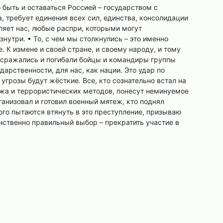
 быть и оставаться Россией – государством с
а, требует единения всех сил, единства, консолидации
бляет нас, любые распри, которыми могут
нутри. • То, с чем мы столкнулись – это именно
 К измене и своей стране, и своему народу, и тому
и сражались и погибали бойцы и командиры группы
арственности, для нас, как нации. Это удар по
угрозы будут жёсткие. Все, кто сознательно встал на
тажа и террористических методов, понесут неминуемое
рганизовал и готовил военный мятеж, кто поднял
кого пытаются втянуть в это преступление, призываю
нственно правильный выбор – прекратить участие в