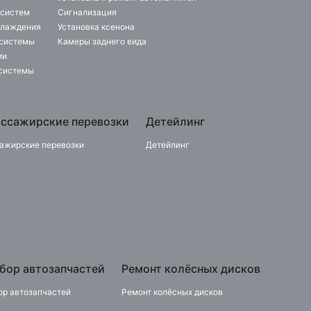
 систем
Сигнализация
хлаждения
Установка ксенона
 системы
Камеры заднего вида
ии
 системы
ассажирские перевозки
Детейлинг
ажирские перевозки
Детейлинг
бор автозапчастей
Ремонт колёсных дисков
ор автозапчастей
Ремонт колёсных дисков