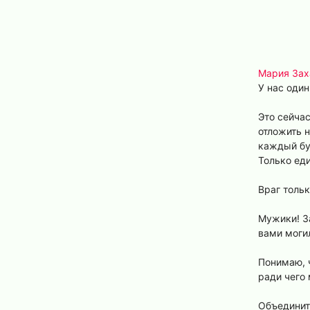
Мария Зах
У нас один
Это сейчас
отложить н
каждый буд
Только ед
Враг толь
Мужики! За
вами могил
Понимаю, ч
ради чего
Объединит