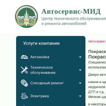
Автосервис
Услуги компании
Покраск
Покрас
Автомойка
Специалис
Техническое
использов
обслуживание
Двери авт
камни и ще
Слесарный ремонт
неудачное
ДТП и т.д.
Электрика
Мелкие ца
в некотор