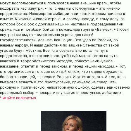
могут воспользоваться и пользуются наши внешние враги, чтобы
подорвать нас изнутри. • То, с чем мы столкнулись – это именно
предательство. Непомерные амбиции и личные интересы привели к
измене. К измене и своей стране, и своему народу, и тому делу, за
которое бок о бок с другими нашими частями и подразделениями
сражались и погибали бойцы и командиры группы «Вагнер». • Любая
внутренняя смута – смертельная угроза для нашей
государственности, для нас, как нации. Это удар по России, по
нашему народу. И наши действия по защите Отечества от такой
угрозы будут жёсткие. Все, кто сознательно встал на путь
предательства, кто готовил вооружённый мятеж, встал на путь
шантажа и террористических методов, понесут неминуемое
наказание, ответят и перед законом, и перед нашим народом. • Тот,
кто организовал и готовил военный мятеж, кто поднял оружие на
боевых товарищей, – предали Россию. И ответят за это. А тех, кого
пытаются втянуть в это преступление, призываю не совершать
роковую и трагическую, неповторимую ошибку, сделать единственно
правильный выбор – прекратить участие в преступных действиях.
Читайте полностью