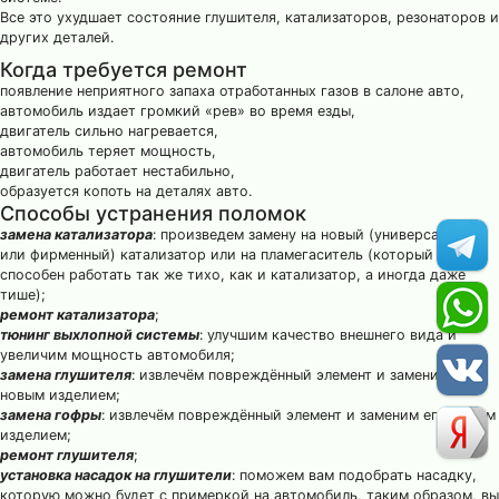
Все это ухудшает состояние глушителя, катализаторов, резонаторов и
других деталей.
Когда требуется ремонт
появление неприятного запаха отработанных газов в салоне авто,
автомобиль издает громкий «рев» во время езды,
двигатель сильно нагревается,
автомобиль теряет мощность,
двигатель работает нестабильно,
образуется копоть на деталях авто.
Способы устранения поломок
замена катализатора
: произведем замену на новый (универсальный
или фирменный) катализатор или на пламегаситель (который
способен работать так же тихо, как и катализатор, а иногда даже
тише);
ремонт катализатора
;
тюнинг выхлопной системы
: улучшим качество внешнего вида и
увеличим мощность автомобиля;
замена глушителя
: извлечём повреждённый элемент и заменим его
новым изделием;
замена гофры
: извлечём повреждённый элемент и заменим его новым
изделием;
ремонт глушителя
;
установка насадок на глушители
: поможем вам подобрать насадку,
которую можно будет с примеркой на автомобиль, таким образом, вы